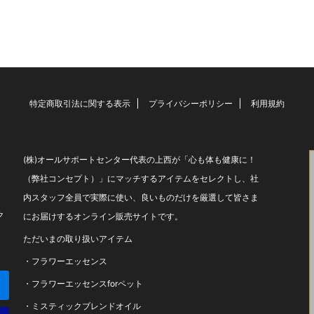
特定商取引法に関する表示
プライバシーポリシー
利用規約
(株)オールサポートセンター代表の上西が「心も体も健康に！
（弊社コンセプト）」にマッチするアイテムをセレクトし、社
内スタッフ全員で実際に使い、良いものだけを厳選して皆さま
ク
にお届けするオンライン販売サイトです。
ただいまの取り扱いアイテム
・
フラワーエッセンス
・
フラワーエッセンスforペット
・
ミスティックブレンドオイル