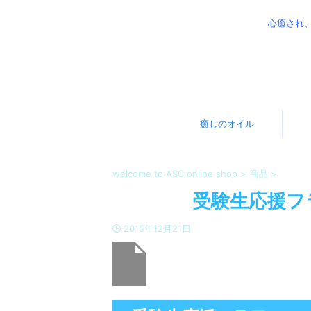
心癒され
癒しのオイル
welcome to ASC online shop
>
商品
>
受験生応援フ
2015年12月21日