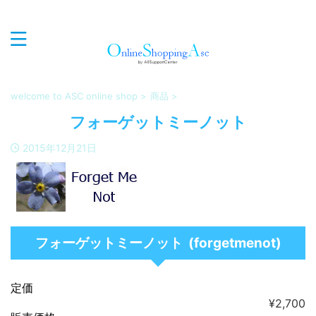
心癒され、優しく、エレガンスな商品を世界中からセレク
トしお届けするオンラインショップASC
welcome to ASC online shop
>
商品
>
フォーゲットミーノット
2015年12月21日
フォーゲットミーノット (forgetmenot)
定価
¥2,700