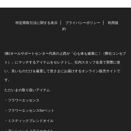
特定商取引法に関する表示
プライバシーポリシー
利用規
約
(株)オールサポートセンター代表の上西が「心も体も健康に！（弊社コンセプ
ト）」にマッチするアイテムをセレクトし、社内スタッフ全員で実際に使
い、良いものだけを厳選して皆さまにお届けするオンライン販売サイトで
す。
ただいまの取り扱いアイテム
・
フラワーエッセンス
・
フラワーエッセンスforペット
・
ミスティックブレンドオイル
・
アンシェントメモリーオイル