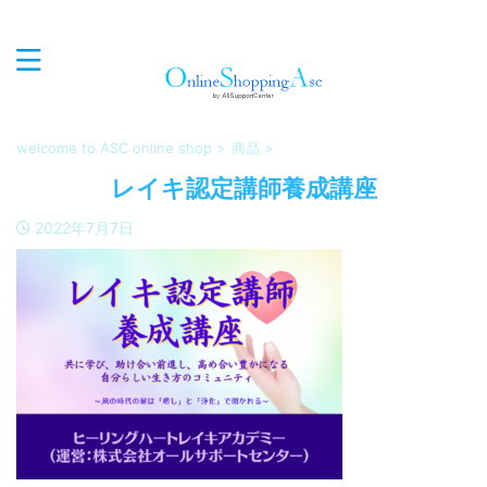
心癒され、優しく、エレガンスな商品を世界中からセレク
トしお届けするオンラインショップASC
welcome to ASC online shop
>
商品
>
レイキ認定講師養成講座
2022年7月7日