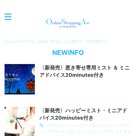
心癒され、優しく、エレガンスな商品を世界中からセレク
トしお届けするオンラインショップASC
welcome to ASC online shop
>
ALLINFO
>
NEWINFO
>
NEWINFO
〈新発売〉惹き寄せ専用ミスト ＆ ミニ
アドバイス20minutes付き
〈新発売〉ハッピーミスト・ミニアド
バイス20minutes付き
カウンセラー
,
ハッピーミスト
,
ヒアリングシー
ト
,
フラワーエッセンス
,
ミスティックブレンドオイ